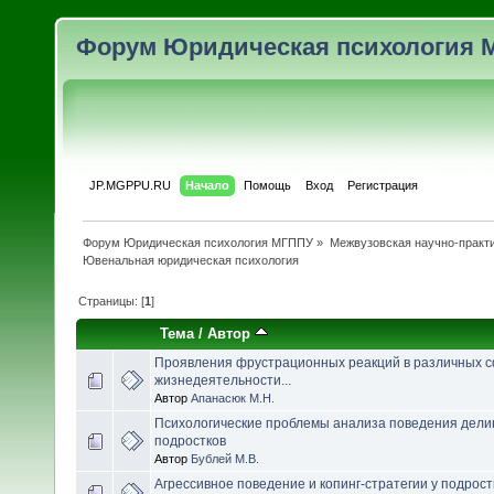
Форум Юридическая психология 
JP.MGPPU.RU
Начало
Помощь
Вход
Регистрация
Форум Юридическая психология МГППУ
»
Межвузовская научно-практи
Ювенальная юридическая психология
Страницы: [
1
]
Тема
/
Автор
Проявления фрустрационных реакций в различных 
жизнедеятельности...
Автор
Апанасюк М.Н.
Психологические проблемы анализа поведения дели
подростков
Автор
Бублей М.В.
Агрессивное поведение и копинг-стратегии у подрост