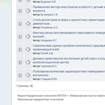
Автор
Будыкин А.В.
Применение метода игротерапии в работе с детьми 
возраста
Автор
Кузнецова Т.А.
Cтиль воспитания в семье и ценностные ориентации 
девиантным...
Автор
Лозовенко А.С.
Факторы риска противоправного агрессивного поведе
юношей...
Автор
Назарова Н.Г.
Скрининговая оценка проблем психического здоровья
правонарушителей
Автор
Палий А.Д.
Духовно-нравственное воспитание детей-сирот в соц
реабилитационном центре
Автор
Сергеева В.С.
Психофизиологические характеристики темперамента
внутренних...
Автор
Старцев М.Ю.
Страницы: [
1
]
Форум Юридическая психология МГППУ
»
Межвузовская научно-практи
Ювенальная юридическая психология