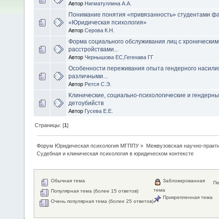
Автор
Нигматуллина А.А.
Понимание понятия «привязанность» студентами фа
«Юридическая психология»
Автор
Серова К.Н.
Форма социального обслуживания лиц с хроническим
расстройствами...
Автор
Чернышова ЕС,Гегенава ГГ
Особенности переживания опыта гендерного насили
различными...
Автор
Рется С.Э.
Клинические, социально-психологические и гендерн
детоубийств
Автор
Гусева Е.Е.
Страницы: [
1
]
Форум Юридическая психология МГППУ
»
Межвузовская научно-практи
Судебная и клиническая психология в юридическом контексте
Обычная тема
Заблокированная
Пе
тема
Популярная тема (более 15 ответов)
Прикрепленная тема
Очень популярная тема (более 25 ответов)