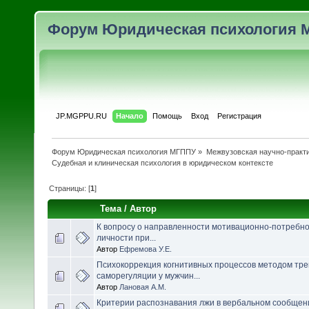
Форум Юридическая психология 
JP.MGPPU.RU
Начало
Помощь
Вход
Регистрация
Форум Юридическая психология МГППУ
»
Межвузовская научно-практи
Судебная и клиническая психология в юридическом контексте
Страницы: [
1
]
Тема
/
Автор
К вопросу о направленности мотивационно-потребн
личности при...
Автор
Ефремова У.Е.
Психокоррекция когнитивных процессов методом тре
саморегуляции у мужчин...
Автор
Лановая А.М.
Критерии распознавания лжи в вербальном сообщен