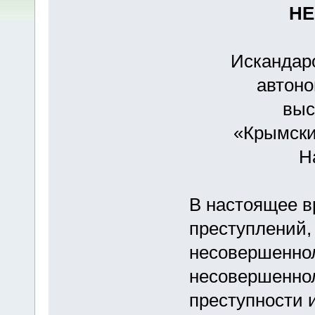
НЕ
Искандаро
автоно
выс
«Крымски
Н
В настоящее в
преступлений
несовершеннол
несовершеннол
преступности 