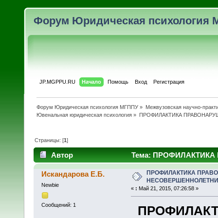
Форум Юридическая психология 
JP.MGPPU.RU
Начало
Помощь
Вход
Регистрация
Форум Юридическая психология МГППУ
»
Межвузовская научно-практи
Ювенальная юридическая психология
»
ПРОФИЛАКТИКА ПРАВОНАРУ
Страницы: [
1
]
Автор
Тема: ПРОФИЛАКТИК
(Прочитано 7585 раз)
ПРОФИЛАКТИКА ПРАВ
Искандарова Е.Б.
НЕСОВЕРШЕННОЛЕТН
Newbie
«
:
Май 21, 2015, 07:26:58 »
Сообщений: 1
ПРОФИЛАКТ