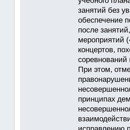
учебного план
занятий без у
обеспечение п
после занятий
мероприятий (
концертов, по
соревнований и
При этом, отм
правонарушени
несовершеннол
принципах дем
несовершеннол
взаимодействи
исправлению 