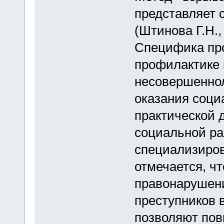
представляет 
(Штинова Г.Н.,
Специфика пр
профилактике
несовершеннол
оказания соци
практической 
социальной ра
специализиро
отмечается, ч
правонарушен
преступников 
позволяют пов