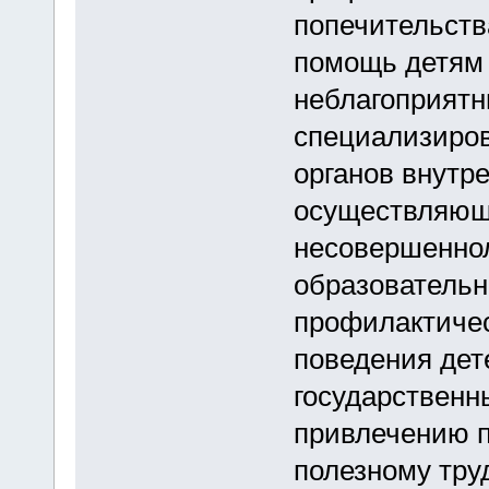
попечительств
помощь детям 
неблагоприятн
специализиро
органов внутр
осуществляющ
несовершеннол
образовательн
профилактичес
поведения дет
государственн
привлечению п
полезному тру