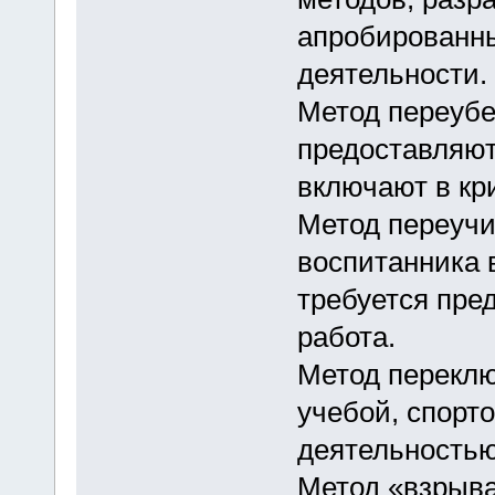
апробированны
деятельности.
Метод переубе
предоставляют
включают в кр
Метод переучи
воспитанника 
требуется пре
работа.
Метод переклю
учебой, спорт
деятельностью
Метод «взрыва