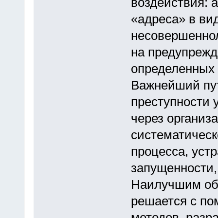
воздействия: 
«адреса» в ви
несовершеннол
на предупрежд
определенных 
Важнейший пу
преступности 
через организ
систематическ
процесса, уст
запущенности,
Наилучшим об
решается с по
методов, разр