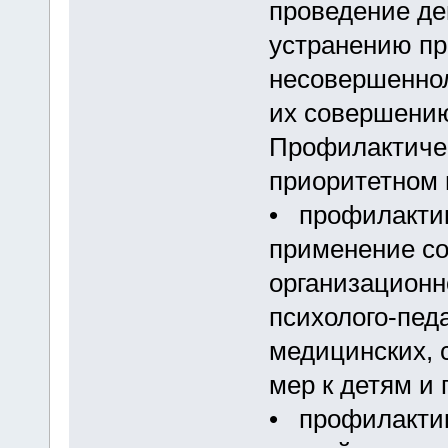
проведение де
устранению пр
несовершеннол
их совершению 
Профилактичес
приоритетном 
• профилактик
применение со
организационн
психолого-педа
медицинских, 
мер к детям и 
• профилактик