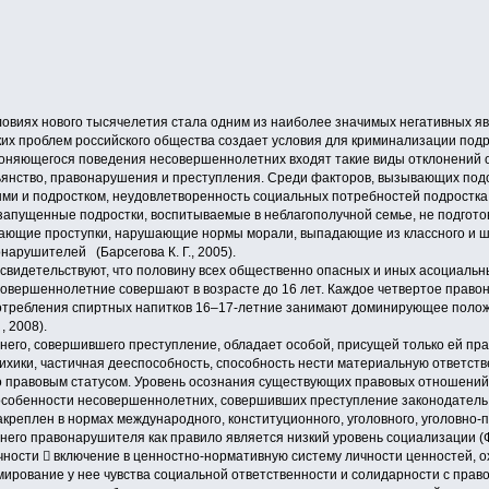
словиях нового тысячелетия стала одним из наиболее значимых негативных 
ких проблем российского общества создает условия для криминализации под
лоняющегося поведения несовершеннолетних входят такие виды отклонений от
ьянство, правонарушения и преступления. Среди факторов, вызывающих по
ми и подростком, неудовлетворенность социальных потребностей подростка в
 запущенные подростки, воспитываемые в неблагополучной семье, не подгото
ающие проступки, нарушающие нормы морали, выпадающие из классного и ш
арушителей (Барсегова К. Г., 2005).
видетельствуют, что половину всех общественно опасных и иных асоциальных
овершеннолетние совершают в возрасте до 16 лет. Каждое четвертое право
употребления спиртных напитков 16–17-летние занимают доминирующее полож
, 2008).
его, совершившего преступление, обладает особой, присущей только ей прав
сихики, частичная дееспособность, способность нести материальную ответств
 правовым статусом. Уровень осознания существующих правовых отношений 
особенности несовершеннолетних, совершивших преступление законодатель
акреплен в нормах международного, конституционного, уголовного, уголовно-
его правонарушителя как правило является низкий уровень социализации (Фр
ности  включение в ценностно-нормативную систему личности ценностей,
рование у нее чувства социальной ответственности и солидарности с правом 