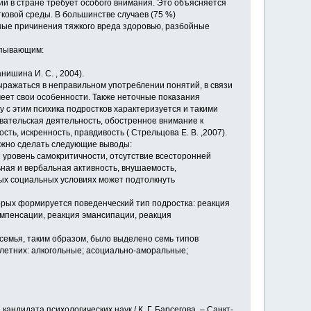
и в стране требует особого внимания. Это объясняется
ковой среды. В большинстве случаев (75 %)
ные причинения тяжкого вреда здоровью, разбойные
рпывающим:
ишина И. С. , 2004).
выражаться в неправильном употреблении понятий, в связи
еет свои особенности. Также неточные показания
с этим психика подростков характеризуется и такими
вательская деятельность, обостренное внимание к
, искренность, правдивость ( Стрельцова Е. В. ,2007).
ожно сделать следующие выводы:
 уровень самокритичности, отсутствие всесторонней
ная и вербальная активность, внушаемость,
ых социальных условиях может подтолкнуть
торых формируется поведенческий тип подростка: реакция
омпенсации, реакция эмансипации, реакция
семья, таким образом, было выделено семь типов
летних: алкогольные; асоциально-аморальные;
андидата психологических наук / К. Г. Барсегова. – Санкт-