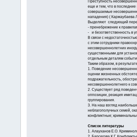
Преступность несовершенно
еще и тем, что в последни
совершаемые несовершеннол
нападения) ( Каржаубаева Л.
Выделяют следующий переч
- пренебрежение к правила
- и безответственность в у
В связи с недостаточностью
с этим сотрудники правоох
несовершеннолетних иногда
существенными для установ
отдельным деталям события
Таким образом, в результа
1. Поведение несовершенно
оценки жизненных обстояте
подражательность, обостре
несовершеннолетнего к со
2. Существует ряд поведенч
оппозиции, реакция имитац
группирования.
3. На наш взгляд наибольш
неблагополучных семей, ок
конфликтные; криминальные
Список литературы
1. Алауханов Е.О. Криминоло
2. Барсегова К.Г. Конфликт