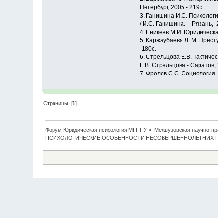
Петербург, 2005.- 219с.
3. Ганишина И.С. Психолог
/ И.С. Ганишина. – Рязань, 
4. Еникеев М.И. Юридическая
5. Каржаубаева Л. М. Прест
-180с.
6. Стрельцова Е.В. Тактич
Е.В. Стрельцова.- Саратов, 
7. Фролов С.С. Социология. 
Страницы: [
1
]
Форум Юридическая психология МГППУ
»
Межвузовская научно-пра
ПСИХОЛОГИЧЕСКИЕ ОСОБЕННОСТИ НЕСОВЕРШЕННОЛЕТНИХ 