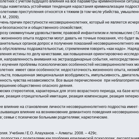
летних с учетом будущего влияния на все параметры криминогенной ситуаци
е годы наметилась устойчивая тенденция нарастания криминализации подрост
етними преступления относятся к тяжким (в том числе убийства, умышлен
 М., 2009).
ень причин преступности несовершеннолетних, который не является исче
м безопасности и общественного спокойствия;
грозу сиюминутным удовольствиям; правовой инфантилизм и легкомыслие ( Ган
 жизненного опыта подростки могут давать не точные показания, что будет 
ранительных органов допрос и получение показаний несовершеннолетнего им
 обусловлены подражательностью, стремлением говорить «как надо». Наряду 
ления истины по делу качествами, как повышенная ориентировочно-исследо
, направленность внимания на экстраординарные события, непосредственность
те изучения проблемы психологических особенностей несовершеннолетних м
летних имеет свои особенности: недостаточность жизненного опыта, низкий
льств, повышенная эмоциональная возбудимость, импульсивность, двигатель
нность чувства независимости. Все выше перечисленное при неблагоприятн
вершению общественно опасного деяния.
еских стереотипов, характерных для этого возрастного периода, на базе ко
ии, реакция отрицательной имитации, реакция компенсации, реакция гиперк
ее влияние на становление личности несовершеннолетнего подростка имеет 
азывающих влияние на возникновение девиантного поведения несовершенно
; семьи с психически больными родителями; наркотические.
гия. Учебник / Е.О. Алауханов. – Алматы. 2008. – 429с.
ы подростка с родителями как проблема юридической психологии: диссертация к