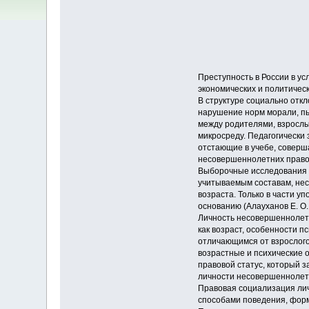
Преступность в России в у
экономических и политичес
В структуре социально отк
нарушение норм морали, п
между родителями, взрослы
микросреду. Педагогически
отстающие в учебе, соверш
несовершеннолетних правон
Выборочные исследования с
учитываемым составам, нес
возраста. Только в части 
основанию (Алауханов Е. О. 
Личность несовершеннолетн
как возраст, особенности п
отличающимся от взрослого
возрастные и психические 
правовой статус, который з
личности несовершеннолетн
Правовая социализация лич
способами поведения, форми