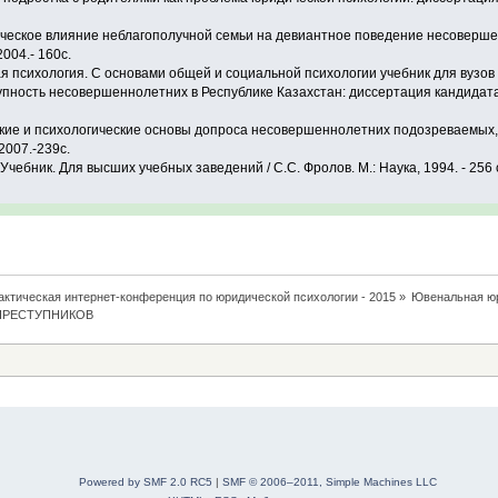
ическое влияние неблагополучной семьи на девиантное поведение несоверше
2004.- 160с.
 психология. С основами общей и социальной психологии учебник для вузов / М
упность несовершеннолетних в Республике Казахстан: диссертация кандидата 
еские и психологические основы допроса несовершеннолетних подозреваемых,
2007.-239с.
Учебник. Для высших учебных заведений / С.С. Фролов. М.: Наука, 1994. - 256 
ктическая интернет-конференция по юридической психологии - 2015
»
Ювенальная юр
ПРЕСТУПНИКОВ
Powered by SMF 2.0 RC5
|
SMF © 2006–2011, Simple Machines LLC