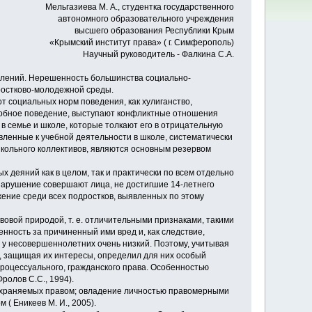
Мельгазиева М. А., студентка государственного
автономного образовательного учреждения
высшего образования Республики Крым
«Крымский институт права» ( г. Симферополь)
Научный руководитель - Фалкина С.А.
явлений. Нерешенность большинства социально-
ростково-молодежной среды.
 социальных норм поведения, как хулиганство,
добное поведение, выступают конфликтные отношения
 семье и школе, которые толкают его в отрицательную
вленные к учебной деятельности в школе, систематически
кольного коллективов, являются основным резервом
 деяний как в целом, так и практически по всем отдельно
нарушение совершают лица, не достигшие 14-летнего
ение среди всех подростков, выявленных по этому
овой природой, т. е. отличительными признаками, такими
енность за причиненный ими вред и, как следствие,
у несовершеннолетних очень низкий. Поэтому, учитывая
, защищая их интересы, определил для них особый
процессуального, гражданского права. Особенностью
олов С.С., 1994).
 охраняемых правом; овладение личностью правомерными
( Еникеев М. И., 2005).