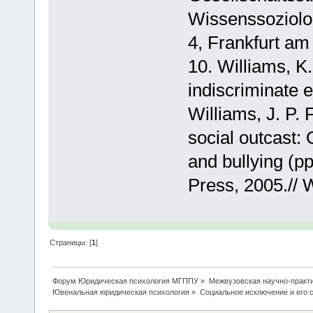
Wissenssoziolo
4, Frankfurt am
10. Williams, K
indiscriminate e
Williams, J. P. 
social outcast: 
and bullying (p
Press, 2005.// W
Страницы: [
1
]
Форум Юридическая психология МГППУ
»
Межвузовская научно-практи
Ювенальная юридическая психология
»
Социальное исключение и его с