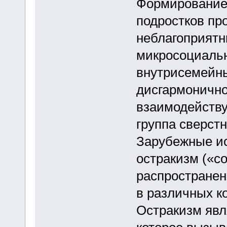
Формирование 
подростков пр
неблагоприятн
микросоциальн
внутрисемейны
дисгармонично
взаимодейству
группа сверстн
Зарубежные ис
остракизм («с
распространен
в различных ко
Остракизм явл