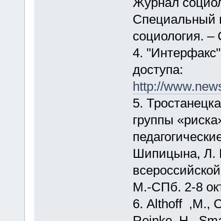
Журнал социол
Специальный 
социология. – 
4. "Интерфакс"
доступа:
http://www.new
5. Тростанецка
группы «риска
педагогические
Шипицына, Л. 
всероссийской
М.-СПб. 2-8 ок
6. Althoff ,M.,
Reinke ,H., Sma