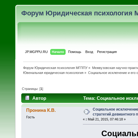
Форум Юридическая психология 
JP.MGPPU.RU
Начало
Помощь
Вход
Регистрация
Форум Юридическая психология МГППУ
»
Межвузовская научно-практи
Ювенальная юридическая психология
»
Социальное исключение и его с
Страницы: [
1
]
Автор
Тема: Социальное исклю
поведения... (Прочитано 8150 раз)
Социальное исключение 
Пронина К.В.
стратегий девиантного п
Гость
«
:
Май 21, 2015, 07:46:18 »
Социальн