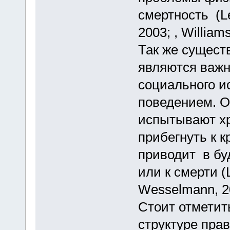
смертность (Le
2003; , William
Так же сущест
являются важ
социального и
поведением. О
испытывают хр
прибегнуть к к
приводит в б
или к смерти (L
Wesselmann, 2
Стоит отметит
структуре пра