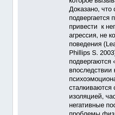
которое вызыва
Доказано, что 
подвергается 
привести к нег
агрессия, не 
поведения (Lea
Phillips S. 200
подвергаются 
впоследствии 
психоэмоциона
сталкиваются 
изоляцией, ча
негативные по
проблемы физи