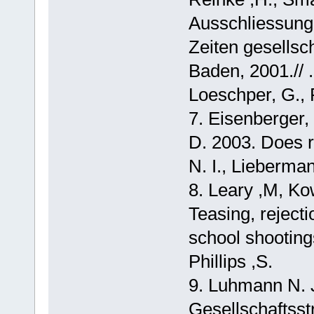
Ausschliessung: 
Zeiten gesellsc
Baden, 2001.// 
Loeschper, G., 
7. Eisenberger, 
D. 2003. Does r
N. I., Lieberman
8. Leary ,M, Kow
Teasing, rejecti
school shooting
Phillips ,S.
9. Luhmann N. 
Gesellschaftsst