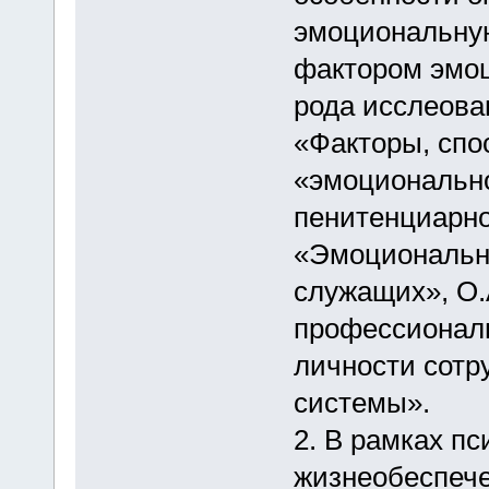
эмоциональную
фактором эмоц
рода исслеова
«Факторы, сп
«эмоционально
пенитенциарно
«Эмоционально
служащих», О.
профессионал
личности сотр
системы».
2. В рамках пс
жизнеобеспече