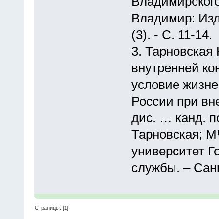
Владимирского
Владимир: Из
(3). - С. 11-14.
3. Тарновская
внутренней ко
условие жизн
России при вн
дис. … канд. пс
Тарновская; М
университет Г
службы. – Санк
Страницы: [
1
]