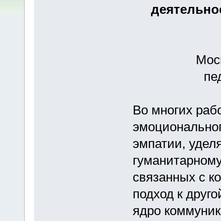
деятельно
Мос
пе
Во многих раб
эмоциональног
эмпатии, удел
гуманитарному
связанных с к
подход к друг
ядро коммуник