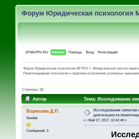
Форум Юридическая психология 
JP.MGPPU.RU
Начало
Помощь
Вход
Регистрация
Форум Юридическая психология МГППУ
»
Межвузовская научно-практи
Пенитенциарная психология и практика исполнения уголовных наказани
Страницы: [
1
]
Автор
Тема: Исследование эм
(Прочитано 7751 раз)
Исследование эмпатии 
Борисова Д.П.
деятельности пенитенц
Newbie
«
:
Май 27, 2017, 10:42:49 »
Сообщений: 3
Исслед