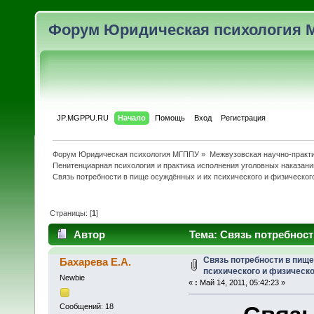
Форум Юридическая психология 
JP.MGPPU.RU
Начало
Помощь
Вход
Регистрация
Форум Юридическая психология МГППУ
»
Межвузовская научно-практи
Пенитенциарная психология и практика исполнения уголовных наказани
Связь потребности в пище осуждённых и их психического и физическог
Страницы: [
1
]
Автор
Тема: Связь потребност
состояния (Прочитано 14923 раз)
Связь потребности в пищ
Бахарева Е.А.
психического и физическо
Newbie
«
:
Май 14, 2011, 05:42:23 »
Сообщений: 18