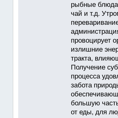
рыбные блюда 
чай и т.д. Утр
переваривание
администрация
провоцирует о
излишние энер
тракта, влияю
Получение суб
процесса удов
забота природ
обеспечивающ
большую част
от еды, для лю