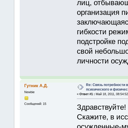
лиц, отбывающ
организация п
заключающаяс
гибкости реж
подстройке по
свой небольшо
личности осуж
Re: Связь потребности 
Гутник А.Д.
психического и физичес
Newbie
«
Ответ #1 :
Май 18, 2011, 08:54:52
Сообщений: 15
Здравствуйте!
Скажите, в ис
осужденные-м