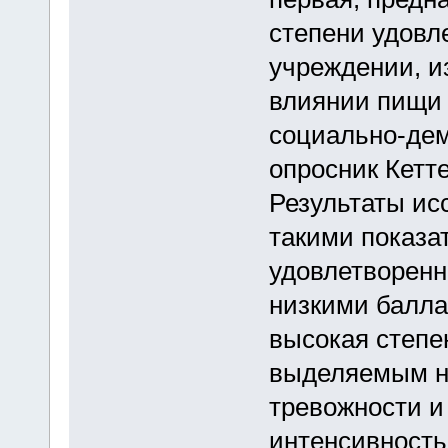
степени удовл
учреждении, и
влиянии пищи 
социально-дем
опросник Кетт
Результаты ис
такими показат
удовлетворенн
низкими балла
высокая степе
выделяемым на
тревожности и
интенсивность