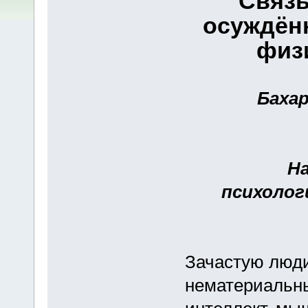
Связь
осуждённ
физ
Бахар
Н
психолог
Зачастую люди
нематериальны