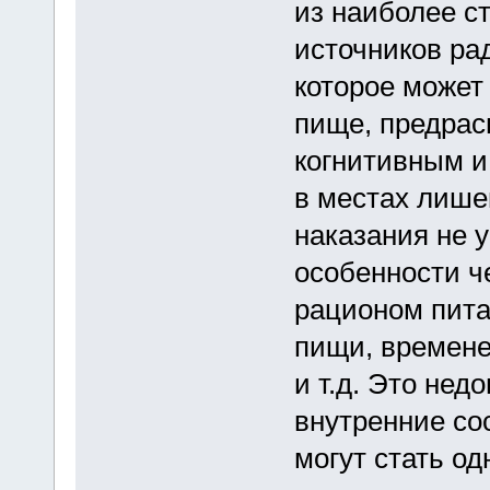
из наиболее с
источников ра
которое может
пище, предрас
когнитивным и
в местах лиш
наказания не 
особенности ч
рационом пита
пищи, времен
и т.д. Это нед
внутренние со
могут стать од