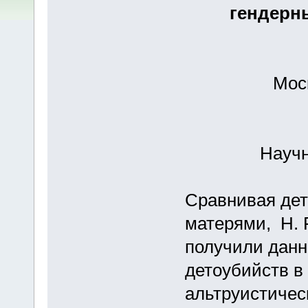
гендерн
Мос
Научн
Сравнивая дет
матерями, H. 
получили данн
детоубийств в
альтруистическ