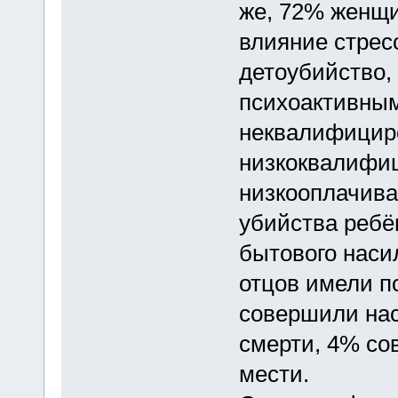
же, 72% женщ
влияние стрес
детоубийство,
психоактивны
неквалифицир
низкоквалифи
низкооплачив
убийства ребё
бытового наси
отцов имели п
совершили нас
смерти, 4% со
мести.