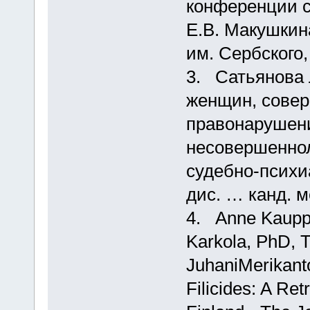
конференции с
Е.В. Макушкин
им. Сербского,
3. Сатьянова 
женщин, сове
правонарушени
несовершеннол
судебно-психи
дис. … канд. м
4. Anne Kauppi
Karkola, PhD, 
JuhaniMerikanto
Filicides: A Ret