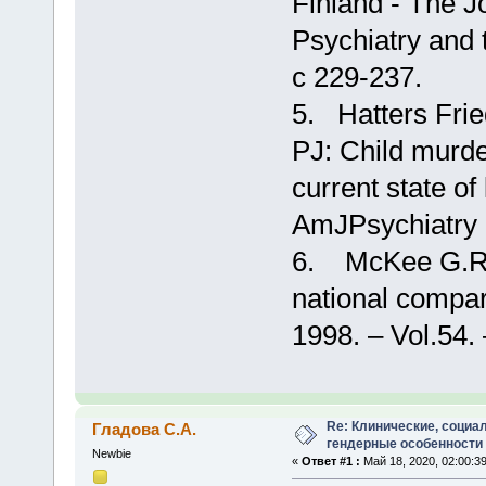
Finland - The J
Psychiatry and
с 229-237.
5. Hatters Fri
PJ: Child murder
current state o
AmJPsychiatry 
6. McKee G.R., 
national compar
1998. – Vol.54.
Re: Клинические, социа
Гладова С.А.
гендерные особенности
Newbie
«
Ответ #1 :
Май 18, 2020, 02:00:39