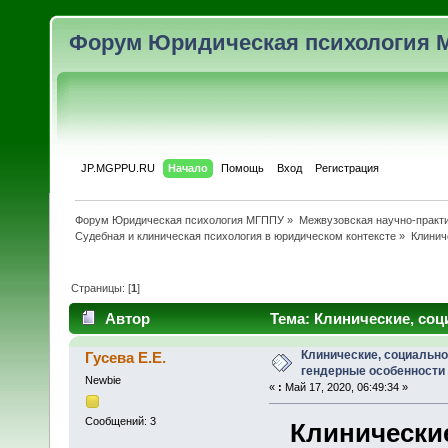
Форум Юридическая психология 
JP.MGPPU.RU
Начало
Помощь
Вход
Регистрация
Форум Юридическая психология МГППУ
»
Межвузовская научно-практи
Судебная и клиническая психология в юридическом контексте
»
Клинич
Страницы: [
1
]
Автор
Тема: Клинические, соц
детоубийств (Прочитано 7686 раз)
Клинические, социально
Гусева Е.Е.
гендерные особенности
Newbie
«
:
Май 17, 2020, 06:49:34 »
Сообщений: 3
Клинически