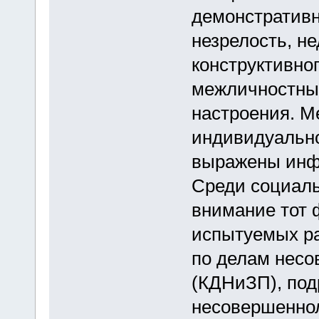
демонстративн
незрелость, н
конструктивно
межличностны
настроения. М
индивидуально
выражены инф
Среди социаль
внимание тот ф
испытуемых ра
по делам несо
(КДНиЗП), под
несовершеннол