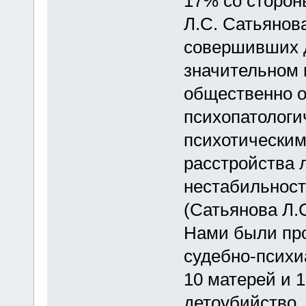
17% со сторон
Л.С. Сатьянова
совершивших д
значительном 
общественно 
психопатологи
психотическим
расстройства л
нестабильност
(Сатьянова Л.С
Нами были пр
судебно-психи
10 матерей и 
детоубийство.