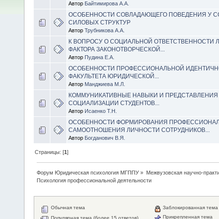
Автор
Байтимирова А.А.
ОСОБЕННОСТИ СОВЛАДАЮЩЕГО ПОВЕДЕНИЯ У С
СИЛОВЫХ СТРУКТУР
Автор
Трубникова А.А.
К ВОПРОСУ О СОЦИАЛЬНОЙ ОТВЕТСТВЕННОСТИ Л
ФАКТОРА ЗАКОНОТВОРЧЕСКОЙ...
Автор
Пудина Е.А.
ОСОБЕННОСТИ ПРОФЕССИОНАЛЬНОЙ ИДЕНТИЧНО
ФАКУЛЬТЕТА ЮРИДИЧЕСКОЙ...
Автор
Манджиева М.Л.
КОММУНИКАТИВНЫЕ НАВЫКИ И ПРЕДСТАВЛЕНИЯ
СОЦИАЛИЗАЦИИ СТУДЕНТОВ...
Автор
Исаенко Т.Н.
ОСОБЕННОСТИ ФОРМИРОВАНИЯ ПРОФЕССИОНА
САМООТНОШЕНИЯ ЛИЧНОСТИ СОТРУДНИКОВ...
Автор
Богданович В.Я.
Страницы: [
1
]
Форум Юридическая психология МГППУ
»
Межвузовская научно-практи
Психология профессиональной деятельности
Обычная тема
Заблокированная тема
Прикрепленная тема
Популярная тема (более 15 ответов)