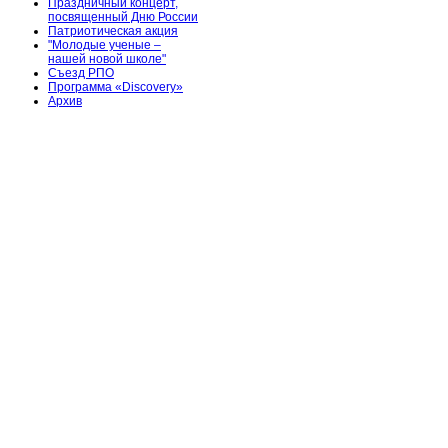
Праздничный концерт,
посвященный Дню России
Патриотическая акция
"Молодые ученые –
нашей новой школе"
Съезд РПО
Программа «Discovery»
Архив