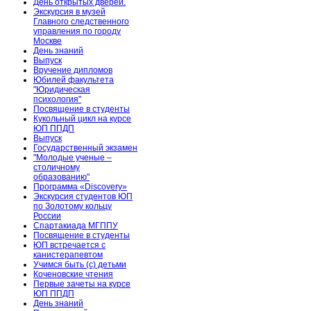
День открытых дверей.
Экскурсия в музей
Главного следственного
управления по городу
Москве
День знаний
Выпуск
Вручение дипломов
Юбилей факультета
"Юридическая
психология"
Посвящение в студенты
Кукольный цикл на курсе
ЮП ППДП
Выпуск
Государственный экзамен
"Молодые ученые –
столичному
образованию"
Программа «Discovery»
Экскурсия студентов ЮП
по Золотому кольцу
России
Спартакиада МГППУ
Посвящение в студенты
ЮП встречается с
канистерапевтом
Учимся быть (с) детьми
Коченовские чтения
Первые зачеты на курсе
ЮП ППДП
День знаний