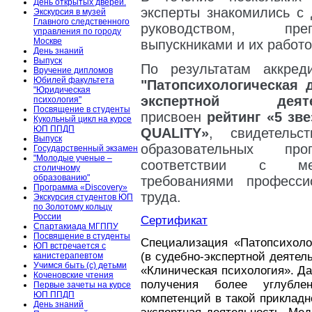
День открытых дверей.
эксперты знакомились с 
Экскурсия в музей
Главного следственного
руководством, преп
управления по городу
Москве
выпускниками и их работ
День знаний
Выпуск
По результатам аккред
Вручение дипломов
Юбилей факультета
"
Патопсихологическая д
"Юридическая
экспертной деятел
психология"
Посвящение в студенты
присвоен
рейтинг «5 зве
Кукольный цикл на курсе
ЮП ППДП
QUALITY»
, свидетельс
Выпуск
образовательных пр
Государственный экзамен
"Молодые ученые –
соответствии с меж
столичному
образованию"
требованиями професс
Программа «Discovery»
труда.
Экскурсия студентов ЮП
по Золотому кольцу
России
Сертификат
Спартакиада МГППУ
Посвящение в студенты
Специализация «Патопсихолог
ЮП встречается с
(в судебно-экспертной деятел
канистерапевтом
Учимся быть (с) детьми
«Клиническая психология». Д
Коченовские чтения
получения более углубле
Первые зачеты на курсе
ЮП ППДП
компетенций в такой прикладн
День знаний