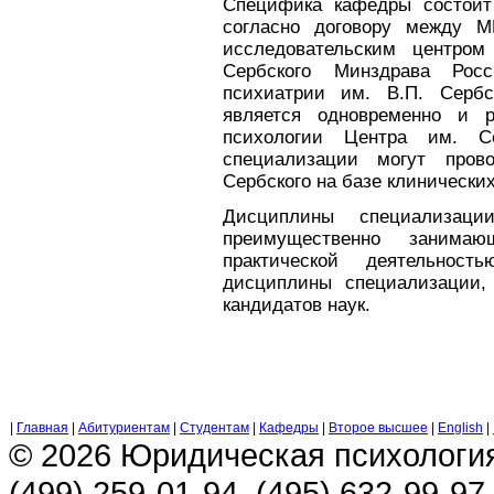
Специфика кафедры состоит 
согласно договору между 
исследовательским центром
Сербского Минздрава Росс
психиатрии им. В.П. Сербс
является одновременно и р
психологии Центра им. С
специализации могут пров
Сербского на базе клинически
Дисциплины специализаци
преимущественно занимаю
практической деятельно
дисциплины специализации,
кандидатов наук.
|
Главная
|
Абитуриентам
|
Студентам
|
Кафедры
|
Второе высшее
|
English
|
© 2026 Юридическая психологи
(499) 259-01-94, (495) 632-99-97,