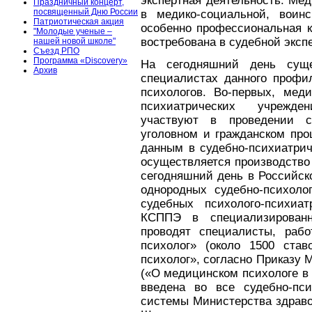
экспертная деятельность. Ме
Праздничный концерт,
посвященный Дню России
в медико-социальной, воин
Патриотическая акция
особенно профессиональная к
"Молодые ученые –
востребована в судебной эксп
нашей новой школе"
Съезд РПО
Программа «Discovery»
На сегодняшний день суще
Архив
специалистах данного профи
психологов. Во-первых, мед
психиатрических учрежде
участвуют в проведении су
уголовном и гражданском про
данным в судебно-психиатрич
осуществляется производство 
сегодняшний день в Российск
однородных судебно-психоло
судебных психолого-психиа
КСППЭ в специализированн
проводят специалисты, раб
психолог» (около 1500 ста
психолог», согласно Приказу М
(«О медицинском психологе в 
введена во все судебно-пси
системы Министерства здраво