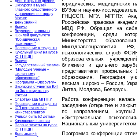
День открытых дверей.
юридических, медицинских н
Экскурсия в музей
ВУЗов и научно-исследователь
Главного следственного
управления по городу
ГНЦССП, МГУ, МГППУ, Акад
Москве
Российская правовая академ
День знаний
Выпуск
МВД РФ. Обращал на себя 
Вручение дипломов
конференции, среди кото
Юбилей факультета
"Юридическая
Министерства образова
психология"
Минздравсоцразвития Р
Посвящение в студенты
психологических служб ФС
Кукольный цикл на курсе
ЮП ППДП
образовательных учрежден
Выпуск
ближнего и дальнего зарубе
Государственный экзамен
"Молодые ученые –
представители профильных 
столичному
образования. География уч
образованию"
Программа «Discovery»
весьма широко – Россия, Укр
Экскурсия студентов ЮП
Литва, Молдова, Беларусь.
по Золотому кольцу
России
Работа конференции велас
Спартакиада МГППУ
Посвящение в студенты
заседание (открытие и закры
ЮП встречается с
по направлениям, круглы
канистерапевтом
Учимся быть (с) детьми
«Экстремальная психолог
Коченовские чтения
Национальным университетом 
Первые зачеты на курсе
ЮП ППДП
Программа конференции отли
День знаний