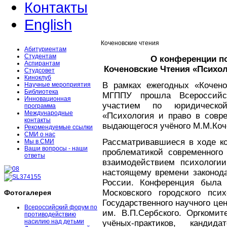
Контакты
English
Коченовские чтения
Абитуриентам
Студентам
О конференции п
Аспирантам
Коченовские Чтения «Психол
Студсовет
Киноклуб
В рамках ежегодных «Коченов
Научные мероприятия
Библиотека
МГППУ прошла Всероссийс
Инновационная
участием по юридической
программа
Международные
«Психология и право в совр
контакты
выдающегося учёного М.М.Коч
Рекомендуемые ссылки
СМИ о нас
Рассматривавшиеся в ходе к
Мы в СМИ
Ваши вопросы - наши
проблематикой современного
ответы
взаимодействием психологи
настоящему времени законода
России. Конференция была 
Московского городского псих
Фотогалерея
Государственного научного це
Всероссийский форум по
им. В.П.Сербского. Оргкоми
противодействию
насилию над детьми
учёных-практиков, кандид