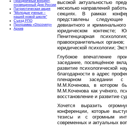
Праздничный концерт,
высокой актуальностью пред
посвященный Дню России
несколько направлений работ
Патриотическая акция
"Молодые ученые –
секциях. В рамках конф
нашей новой школе"
представлены следующие 
Съезд РПО
девиантного и криминального
Программа «Discovery»
Архив
юридическом контексте; Ю
Пенитенциарная психологи
правоохранительных органов;
юридической психологии; Экс
Глубокое впечатление про
заседание, посвящённое вкл
развитие психологической нау
благодарности в адрес профе
пленарном заседании с
М.М.Коченова, в котором б
М.М.Коченова как учёного, п
восстановление и развитие су
Хочется выразить огромн
конференции, которые высту
тезисы и с огромным инт
современных и актуальных во