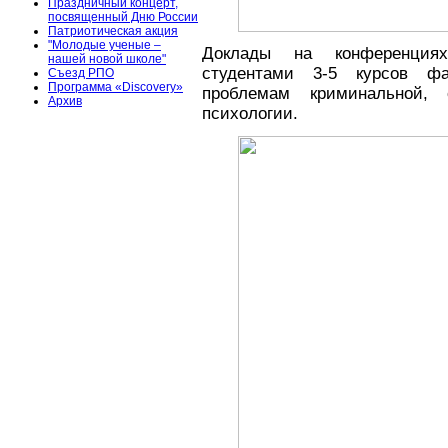
Праздничный концерт,
посвященный Дню России
Патриотическая акция
"Молодые ученые –
Доклады на конференциях
нашей новой школе"
студентами 3-5 курсов ф
Съезд РПО
Программа «Discovery»
проблемам криминальной, 
Архив
психологии.