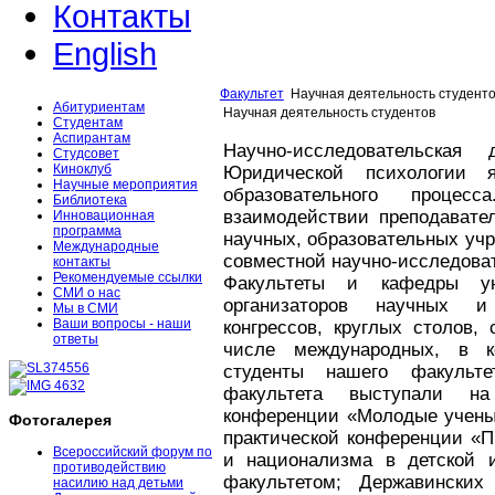
Контакты
English
Факультет
Научная деятельность студент
Абитуриентам
Научная деятельность студентов
Студентам
Аспирантам
Научно-исследовательская 
Студсовет
Киноклуб
Юридической психологии 
Научные мероприятия
образовательного проце
Библиотека
взаимодействии преподавател
Инновационная
программа
научных, образовательных уч
Международные
совместной научно-исследоват
контакты
Рекомендуемые ссылки
Факультеты и кафедры ун
СМИ о нас
организаторов научных и 
Мы в СМИ
Ваши вопросы - наши
конгрессов, круглых столов,
ответы
числе международных, в к
студенты нашего факульт
факультета выступали на 
конференции «Молодые ученые
Фотогалерея
практической конференции «П
Всероссийский форум по
и национализма в детской 
противодействию
факультетом; Державинских
насилию над детьми