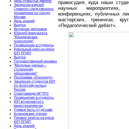
День открытых дверей.
правосудия, куда наши студ
Экскурсия в музей
научных мероприятиях, 
Главного следственного
управления по городу
конференциях, публичных лек
Москве
мастерских, тренингах, кр
День знаний
«Педагогический дебют».
Выпуск
Вручение дипломов
Юбилей факультета
"Юридическая
психология"
Посвящение в студенты
Кукольный цикл на курсе
ЮП ППДП
Выпуск
Государственный экзамен
"Молодые ученые –
столичному
образованию"
Программа «Discovery»
Экскурсия студентов ЮП
по Золотому кольцу
России
Спартакиада МГППУ
Посвящение в студенты
ЮП встречается с
канистерапевтом
Учимся быть (с) детьми
Коченовские чтения
Первые зачеты на курсе
ЮП ППДП
День знаний